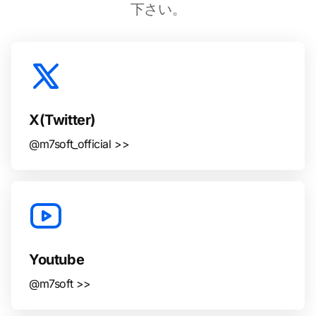
下さい。
X(Twitter)
@m7soft_official >>
Youtube
@m7soft >>