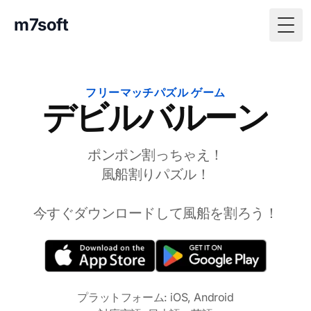
m7soft
Togg
フリーマッチパズル ゲーム
デビルバルーン
ポンポン割っちゃえ！
風船割りパズル！
今すぐダウンロードして風船を割ろう！
プラットフォーム: iOS, Android