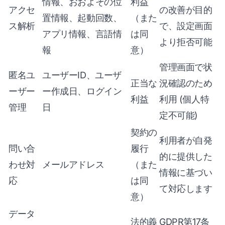
情報、おおよその位
利益
アクセ
の改善が目的
置情報、起動回数、
（また
ス解析
で、設定画面
アプリ情報、言語情
は同
より拒否可能
報
意）
管理画面で状
匿名ユ
ユーザーID、ユーザ
正当な
況確認のため
ーザー
ー作成日、ログイン
利益
利用 (個人特
管理
日
定不可能)
契約の
利用者が自発
問い合
履行
的に提供した
わせ対
メールアドレス
（また
情報に基づい
応
は同
て対応します
意）
データ
法的義
GDPR第17条