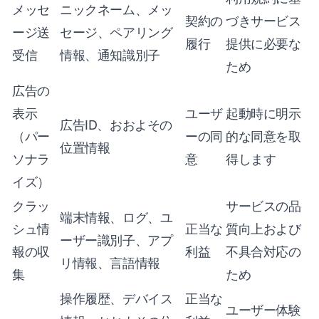
メッセ
ニックネーム、メッ
契約の
づきサービス
ージ送
セージ、ペアリング
履行
提供に必要な
受信
情報、通知識別子
ため
広告の
表示
ユーザ
起動時に明示
広告ID、おおよその
（パー
ーの同
的な同意を取
位置情報
ソナラ
意
得します
イズ）
クラッ
サービスの品
端末情報、ログ、ユ
シュ情
正当な
質向上および
ーザー識別子、アプ
報の収
利益
不具合対応の
リ情報、言語情報
集
ため
操作履歴、デバイス
正当な
ユーザー体験